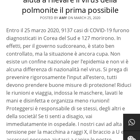
polmonite il prima possibile
POSTED BY
AMY
ON
MARCH 25, 2020
Entro il 25 marzo 2020, 9137 casi di COVID-19 furono
diagnosticati in Corea del Sud e 127 morirono. In
effetti, per il governo sudcoreano, è stato ben
controllato, ma la situazione è ancora cupa. Non
esiste un confine nazionale per l’epidemia e non vi è
alcuna differenza di nazionalità nel virus. Si prega di
prevenire rigorosamente l’input all’estero, tutti
devono prendere buone misure di protezione! Riduci
le riunioni e viaggia, indossa le maschere, lavati le
mani e disinfetta e organizza meno riunioni!
Proteggersi è responsabile di se stessi, degli altri e
della società! Se ti senti a disagio, vai
immediatamente in ospedale. I nostri cavi ad alta
tensione per la macchina a raggi X, il braccio a U e gli
accessori possono aiutarci a capire le nostre