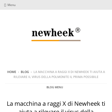
Menu
HOME
›
BLOG
›
LA MACCHINA A RAGGI X DI NEWHEEK TI AIUTA A
RILEVARE IL VIRUS DELLA POLMONITE IL PRIMA POSSIBILE
BLOG MENU
La macchina a raggi X di Newheek ti
aiuta a rilevare il virus della